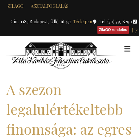
ZILAGO
ASZTALFOGLALÁS
Cím: 1183 Budapest, Üllői út 452.
Térképen
Tel: (70) 779 8290
ZilaGO rendelés
M
A szezon
legalulértékeltebb
finomsága: az egres