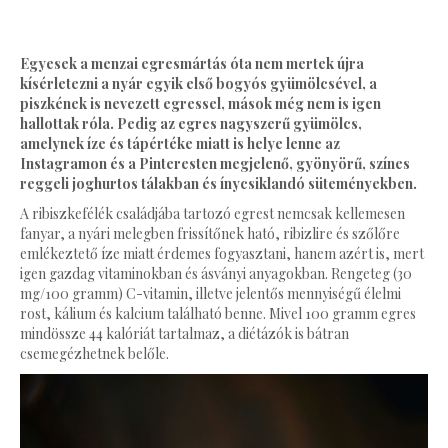
Egyesek a menzai egresmártás óta nem mertek újra
kísérletezni a nyár egyik első bogyós gyümölcsével, a
piszkének is nevezett egressel, mások még nem is igen
hallottak róla. Pedig az egres nagyszerű gyümölcs,
amelynek íze és tápértéke miatt is helye lenne az
Instagramon és a Pinteresten megjelenő, gyönyörű, színes
reggeli joghurtos tálakban és ínycsiklandó süteményekben.
A ribiszkefélék családjába tartozó egrest nemcsak kellemesen
fanyar, a nyári melegben frissítőnek ható, ribizlire és szőlőre
emlékeztető íze miatt érdemes fogyasztani, hanem azért is, mert
igen gazdag vitaminokban és ásványi anyagokban. Rengeteg (30
mg/100 gramm) C-vitamin, illetve jelentős mennyiségű élelmi
rost, kálium és kalcium található benne. Mivel 100 gramm egres
mindössze 44 kalóriát tartalmaz, a diétázók is bátran
csemegézhetnek belőle.