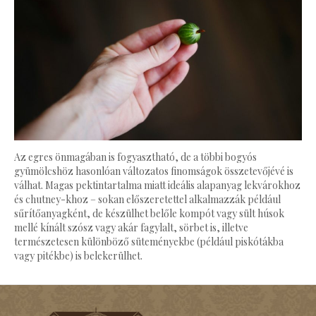
Az egres önmagában is fogyasztható, de a többi bogyós
gyümölcshöz hasonlóan változatos finomságok összetevőjévé is
válhat. Magas pektintartalma miatt ideális alapanyag lekvárokhoz
és chutney-khoz – sokan előszeretettel alkalmazzák például
sűrítőanyagként, de készülhet belőle kompót vagy sült húsok
mellé kínált szósz vagy akár fagylalt, sörbet is, illetve
természetesen különböző süteményekbe (például piskótákba
vagy pitékbe) is belekerülhet.