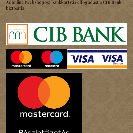
Az online (webshopos) bankkártyás elfogadást a CIB Bank
biztosítja.