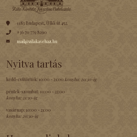
1183 Budapest, Üllői út 452.
+36 70 779 8290
mail@zilakavehaz.hu
Nyitva tartás
kedd-csütörtök:
10:00 - 21:00
konyha:
20:30-ig
péntek-szombat:
10:00 - 22:00
konyha:
21:30-ig
vasárnap:
10:00 - 21:00
konyha:
20:30-ig