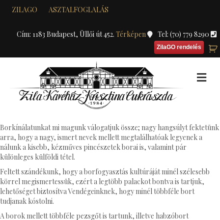
ZILAGO
ASZTALFOGLALÁS
Cím: 1183 Budapest, Üllői út 452.
Térképen
Tel: (70) 779 8290
ZilaGO rendelés
M
Borkínálatunkat mi magunk válogatjuk össze; nagy hangsúlyt fektetünk
arra, hogy a nagy, ismert nevek mellett megtalálhatóak legyenek a
nálunk a kisebb, kézműves pincészetek borai is, valamint pár
különleges külföldi tétel.
Feltett szándékunk, hogy a borfogyasztás kultúráját minél szélesebb
körrel megismertessük, ezért a legtöbb palackot bontva is tartjuk,
lehetőséget biztosítva Vendégeinknek, hogy minél többféle bort
tudjanak kóstolni.
A borok mellett többféle pezsgőt is tartunk, illetve habzóbort