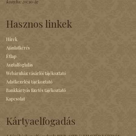
konyha:
20:30-ig
Hasznos linkek
Hírek
Ajánlatkérés
Étlap
Asztalfoglalás
Webáruház vásárlói tájékoztató
Adatkezelési tájékoztató
Bankkártyás fizetés tájékoztató
Kapcsolat
Kártyaelfogadás