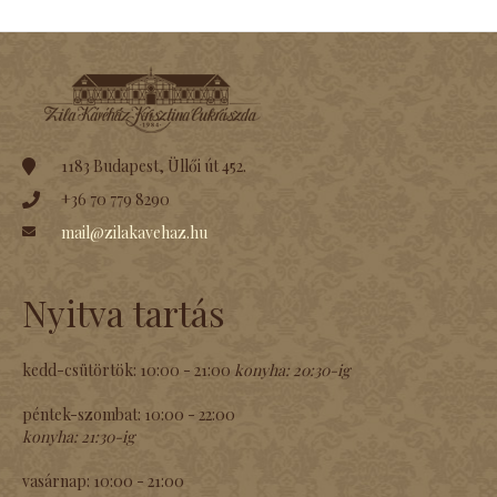
1183 Budapest, Üllői út 452.
+36 70 779 8290
mail@zilakavehaz.hu
Nyitva tartás
kedd-csütörtök:
10:00 - 21:00
konyha:
20:30-ig
péntek-szombat:
10:00 - 22:00
konyha:
21:30-ig
vasárnap:
10:00 - 21:00