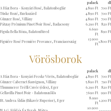
palack
dl
A Ház Bora – Konyári Rosé, Balatonboglár
4.890 Ft
700 Ft
Tüske Rozé, Szekszárd
4.890 Ft
700 Ft
Günzer Rosé, Villány
4.890 Ft
700 Ft
Pátzay Prémium Pinot Noir Rosé, Badacsony
6.290 Ft
820 Ft
6.690
Figula Bella Róza, Balatonfüred
890 Ft
Ft
13.900
Figuiére Rosé Premiére Provance, Franciaország
1.800 Ft
Ft
Vörösborok
palack
dl
A Ház Bora - Konyári Fecske Vörös, Balatonboglár
4.890 Ft
700 Ft
Günzer Cabernet Sauvignon, Villány
5.890 Ft
790 Ft
Thummerer Tréfli Cuvée (édes), Eger
6.290 Ft
820 Ft
Gellavilla Pinot Noir - Balatonszőlős
7.690 Ft
990 Ft
8.990
St. Andrea Áldás (Bikavér Superior), Eger
1.200 Ft
Ft
10.900
N.A.G. Föld és Ég Syrah, Mátra
-------