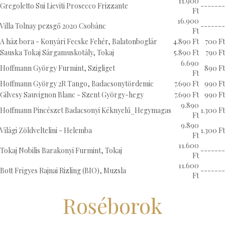
11.900
Gregoletto Sui Lieviti Prosecco Frizzante
-------
Ft
16.900
Villa Tolnay pezsgő 2020 Csobánc
-------
Ft
A ház bora - Konyári Fecske Fehér, Balatonboglár
4.890 Ft
700 Ft
Sauska Tokaj Sárgamuskotály, Tokaj
5.890 Ft
790 Ft
6.690
Hoffmann György Furmint, Szigliget
890 Ft
Ft
Hoffmann György 2R Tango, Badacsonytördemic
7.690 Ft
990 Ft
Gilvesy Sauvignon Blanc - Szent György-hegy
7.690 Ft
990 Ft
9.890
Hoffmann Pincészet Badacsonyi Kéknyelű_Hegymagas
1.300 Ft
Ft
9.890
Világi Zöldveltelini - Helemba
1.300 Ft
Ft
11.600
Tokaj Nobilis Barakonyi Furmint, Tokaj
-------
Ft
11.600
Bott Frigyes Rajnai Rizling (BIO), Muzsla
-------
Ft
Roséborok