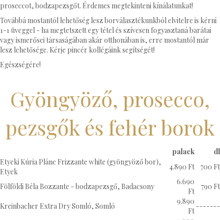
proseccot, bodzapezsgőt. Érdemes megtekinteni kínálatunkat!
Továbbá mostantól lehetőség lesz borválasztékunkból elvitelre is kérni
1-1 üveggel - ha megtetszett egy tétel és szívesen fogyasztaná barátai
vagy ismerősei társaságában akár otthonában is, erre mostantól már
lesz lehetősége. Kérje pincér kollégáink segítségét!
Egészségére!
Gyöngyöző, prosecco,
pezsgők és fehér borok
palack
dl
Etyeki Kúria Pláne Frizzante white (gyöngyöző bor),
4.890 Ft
700 Ft
Etyek
6.690
Fölföldi Béla Bozzante - bodzapezsgő, Badacsony
790 Ft
Ft
9.890
Kreinbacher Extra Dry Somló, Somló
-------
Ft