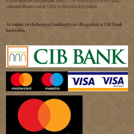
A Kávéházban elfogadunk: MKB, OTP és KH SZÉP KÁRTYÁK,
valamint Mastercard, VISA és Maestro kártyákat.
Az online (webshopos) bankkártyás elfogadást a CIB Bank
biztosítja.