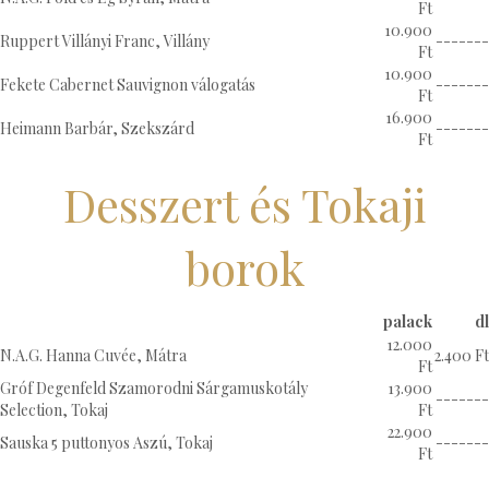
Ft
10.900
Ruppert Villányi Franc, Villány
-------
Ft
10.900
Fekete Cabernet Sauvignon válogatás
-------
Ft
16.900
Heimann Barbár, Szekszárd
-------
Ft
Desszert és Tokaji
borok
palack
dl
12.000
N.A.G. Hanna Cuvée, Mátra
2.400 Ft
Ft
Gróf Degenfeld Szamorodni Sárgamuskotály
13.900
-------
Selection, Tokaj
Ft
22.900
Sauska 5 puttonyos Aszú, Tokaj
-------
Ft