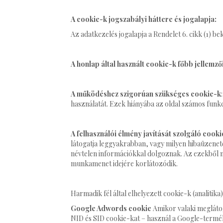
A cookie-k jogszabályi háttere és jogalapja:
Az adatkezelés jogalapja a Rendelet 6. cikk (1) b
A honlap által használt cookie-k főbb jellemzői
A működéshez szigorúan szükséges cookie-k
használatát. Ezek hiányába az oldal számos funk
A felhasználói élmény javítását szolgáló cook
látogatja leggyakrabban, vagy milyen hibaüzenete
névtelen információkkal dolgoznak. Az ezekből ny
munkamenet idejére korlátozódik.
Harmadik fél által elhelyezett cookie-k (analitika)
Google Adwords cookie
Amikor valaki meglátog
NID és SID cookie-kat – használ a Google-termék