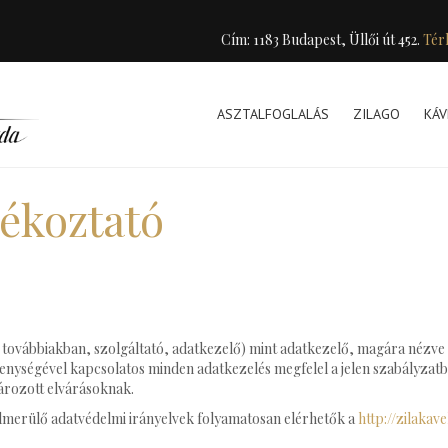
Cím: 1183 Budapest, Üllői út 452.
Tér
ASZTALFOGLALÁS
ZILAGO
KÁV
jékoztató
, a továbbiakban, szolgáltató, adatkezelő) mint adatkezelő, magára nézve
ékenységével kapcsolatos minden adatkezelés megfelel a jelen szabályzat
ározott elvárásoknak.
lmerülő adatvédelmi irányelvek folyamatosan elérhetők a
http://zilakav