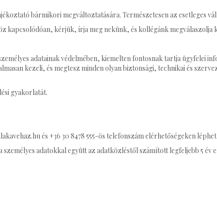
ájékoztató bármikori megváltoztatására. Természetesen az esetleges vál
 kapcsolódóan, kérjük, írja meg nekünk, és kollégánk megválaszolja k
 személyes adatainak védelmében, kiemelten fontosnak tartja ügyfelei in
almasan kezeli, és megtesz minden olyan biztonsági, technikai és szerve
ési gyakorlatát.
avehaz.hu és +36 30 8478 555-ös telefonszám elérhetőségeken léphet 
zemélyes adatokkal együtt az adatközléstől számított legfeljebb 5 év elt