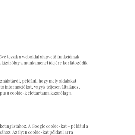
ővé teszik a weboldal alapvető funkcióinak
a kizárólag a munkamenet idejére korlátozódik.
ználatáról, például, hogy mely oldalakat
ó információkat, vagyis teljesen általános,
ípusú cookie-k élettartama kizárólag a
etinglistához. A Google cookie-kat – például a
ához. Az ilyen cookie-kat például arra