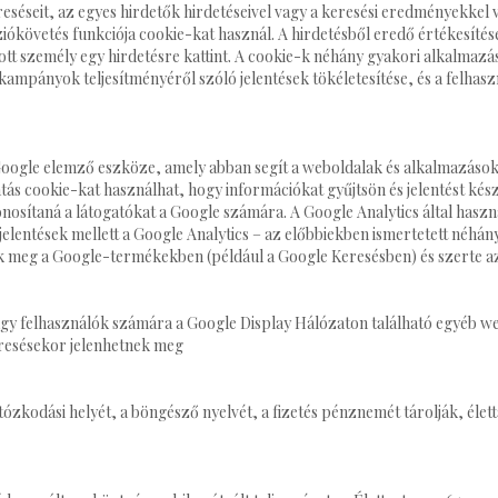
séseit, az egyes hirdetők hirdetéseivel vagy a keresési eredményekkel v
ziókövetés funkciója cookie-kat használ. A hirdetésből eredő értékesíté
t személy egy hirdetésre kattint. A cookie-k néhány gyakori alkalmazási
 kampányok teljesítményéről szóló jelentések tökéletesítése, és a felhas
 Google elemző eszköze, amely abban segít a weboldalak és alkalmazáso
atás cookie-kat használhat, hogy információkat gyűjtsön és jelentést ké
onosítaná a látogatókat a Google számára. A Google Analytics által haszná
jelentések mellett a Google Analytics – az előbbiekben ismertetett néhány
ünk meg a Google-termékekben (például a Google Keresésben) és szerte az
agy felhasználók számára a Google Display Hálózaton található egyéb we
eresésekor jelenhetnek meg
rtózkodási helyét, a böngésző nyelvét, a fizetés pénznemét tárolják, é