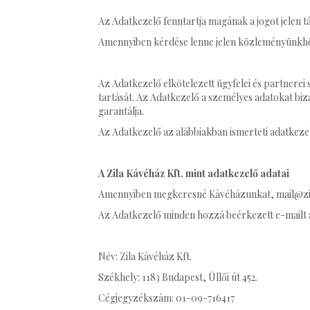
Az Adatkezelő fenntartja magának a jogot jelen t
Amennyiben kérdése lenne jelen közleményünkhöz
Az Adatkezelő elkötelezett ügyfelei és partnerei
tartását. Az Adatkezelő a személyes adatokat biz
garantálja.
Az Adatkezelő az alábbiakban ismerteti adatkezel
A Zila Kávéház Kft. mint adatkezelő adatai
Amennyiben megkeresné Kávéházunkat, mail@zilak
Az Adatkezelő minden hozzá beérkezett e-mailt a s
Név: Zila Kávéház Kft.
Székhely: 1183 Budapest, Üllői út 452.
Cégjegyzékszám: 01-09-716417