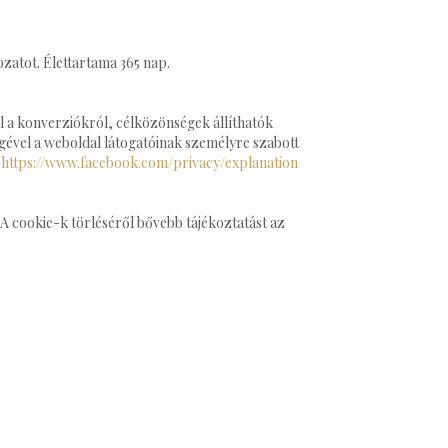
ozatot. Élettartama 365 nap.
l a konverziókról, célközönségek állíthatók
égével a weboldal látogatóinak személyre szabott
:
https://www.facebook.com/privacy/explanation
 cookie-k törléséről bővebb tájékoztatást az