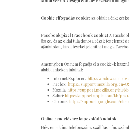
Mobil verzió, design cookie
: Érzékeli a látogat
Cookie elfogadás cookie
: Az oldalra érkezésko
Facebook pixel (Facebook cookie)
A Facebook
össze, és az oldal tulajdonosa részletes elemzés
ajánlatokat, hirdetéseket jeleníthet meg a Facebo
Amennyiben Ön nem fogadja el a cookie-k használ
alábbi linkeken találhat:
Internet Explorer:
http://windows.micros
Firefox:
https://support.mozilla.org/en-
Mozilla:
https://support.mozilla.org/hu/kb
Safari:
https://support.apple.com/kb/ph2
Chrome:
https://support.google.com/chr
Online rendeléshez kapcsolódó adatok
Név, emailcím, telefonszám, szállítási cím, száml