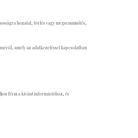
nosságra hozatal, törlés vagy megsemmisítés,
lméről, amely az adatkezeléssel kapcsolatban
jon férni a kívánt információhoz, és