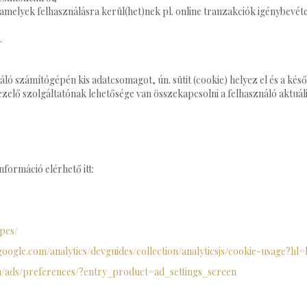
, amelyek felhasználásra kerül(het)nek pl. online tranzakciók igénybevéte
.
áló számítógépén kis adatcsomagot, ún. sütit (cookie) helyez el és a kés
kezelő szolgáltatónak lehetősége van összekapcsolni a felhasználó aktuáli
nformáció elérhető itt:
pes/
google.com/analytics/devguides/collection/analyticsjs/cookie-usage?hl
m/ads/preferences/?entry_product=ad_settings_screen