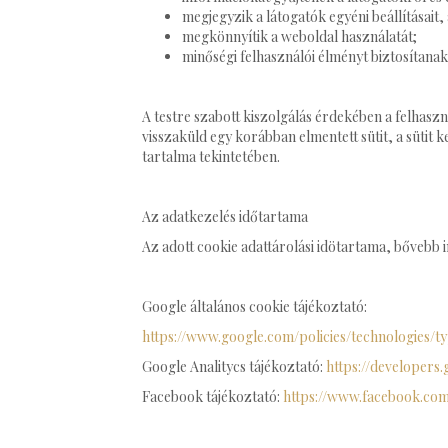
megjegyzik a látogatók egyéni beállításait
megkönnyítik a weboldal használatát;
minőségi felhasználói élményt biztosítanak
A testre szabott kiszolgálás érdekében a felhaszn
visszaküld egy korábban elmentett sütit, a sütit 
tartalma tekintetében.
Az adatkezelés időtartama
Az adott cookie adattárolási idötartama, bővebb i
Google általános cookie tájékoztató:
https://www.google.com/policies/technologies/ty
Google Analitycs tájékoztató:
https://developers.
Facebook tájékoztató:
https://www.facebook.co