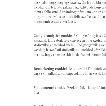
használja, hogy megjegyezze az Ön legutóbbi kere
webhelyein tett látogatásait. Az AdWords konver
ment a felhasználó számítógépére, amikor az adot
hogy mi a releváns az adott felhasználó esetén, a
megjelenítésének elkerülése.
Google Analytics cookie
: A Google Analytics a
kapjanak látogatóik tevékenységeiről. A szolgált
statisztikai adatokból anélkül, hogy egyénileg az
webhelyhasználati statisztikai adatokból készülő 
arra is, hogy relevánsabb hirdetéseket jeleníts
Remarketing cookiek-k
: A korábbi látogatók v
vagy szolgáltatásaival kapcsolatos kifejezések k
Munkamenet cookie:
Ezek a sütik a látogató ta
óra.