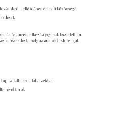
tozásokról kellő időben értesíti közönségét.
érdését.
formációs önrendelkezési jogának tiszteletben
zési intézkedést, mely az adatok biztonságát
kapcsolatba az adatkezelővel.
eltével töröl.