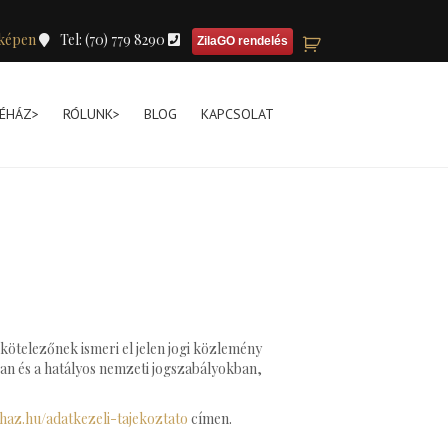
képen
Tel: (70) 779 8290
ZilaGO rendelés
ÉHÁZ>
RÓLUNK>
BLOG
KAPCSOLAT
 kötelezőnek ismeri el jelen jogi közlemény
ban és a hatályos nemzeti jogszabályokban,
ehaz.hu/adatkezeli-tajekoztato
címen.