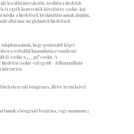
aló korábbi interakcióit, továbbá a hirdetők
sek és egyéb konverziók követésére cookie-kat
 módja: a hirdetések kiválasztása annak alapján,
ználó által már megtekintett hirdetések
k tulajdonosainak, hogy pontosabb képet
szítsen a weboldal használatára vonatkozó
lt fő cookie a „__ga” cookie. A
 hirdetési cookie-val együtt – felhasználható
 interneten.
bhelyeken való böngészés, illetve termékeivel
lettartamuk a böngésző bezárása, vagy maximum 2