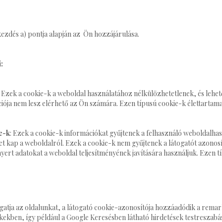
ekezdés a) pontja alapján az Ön hozzájárulása.
:
: Ezek a cookie-k a weboldal használatához nélkülözhetetlenek, és lehet
ciója nem lesz elérhető az Ön számára. Ezen típusú cookie-k élettartam
ie-k
: Ezek a cookie-k információkat gyűjtenek a felhasználó weboldalhas
t kap a weboldalról. Ezek a cookie-k nem gyűjtenek a látogatót azonosít
ert adatokat a weboldal teljesítményének javítására használjuk. Ezen t
atja az oldalunkat, a látogató cookie-azonosítója hozzáadódik a remark
ekben, így például a Google Keresésben látható hirdetések testreszabás