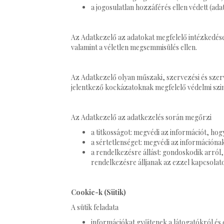
a jogosulatlan hozzáférés ellen védett (ada
Az Adatkezelő az adatokat megfelelő intézkedése
valamint a véletlen megsemmisülés ellen.
Az Adatkezelő olyan műszaki, szervezési és sze
jelentkező kockázatoknak megfelelő védelmi szint
Az Adatkezelő az adatkezelés során megőrzi
a titkosságot: megvédi az információt, hog
a sértetlenséget: megvédi az információnak
a rendelkezésre állást: gondoskodik arról
rendelkezésre álljanak az ezzel kapcsolat
Cookie-k (Sütik)
A sütik feladata
információkat gyűjtenek a látogatókról és