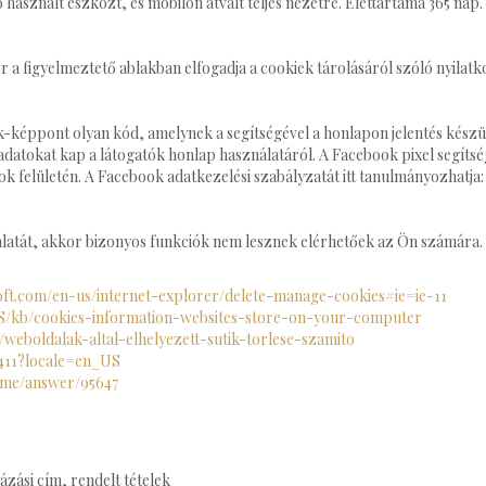
ó használt eszközt, és mobilon átvált teljes nézetre. Élettartama 365 nap.
r a figyelmeztető ablakban elfogadja a cookiek tárolásáról szóló nyilatk
-képpont olyan kód, amelynek a segítségével a honlapon jelentés készü
i adatokat kap a látogatók honlap használatáról. A Facebook pixel segíts
ok felületén. A Facebook adatkezelési szabályzatát itt tanulmányozhatja
atát, akkor bizonyos funkciók nem lesznek elérhetőek az Ön számára. A
oft.com/en-us/internet-explorer/delete-manage-cookies#ie=ie-11
US/kb/cookies-information-websites-store-on-your-computer
/weboldalak-altal-elhelyezett-sutik-torlese-szamito
1411?locale=en_US
ome/answer/95647
ázási cím, rendelt tételek