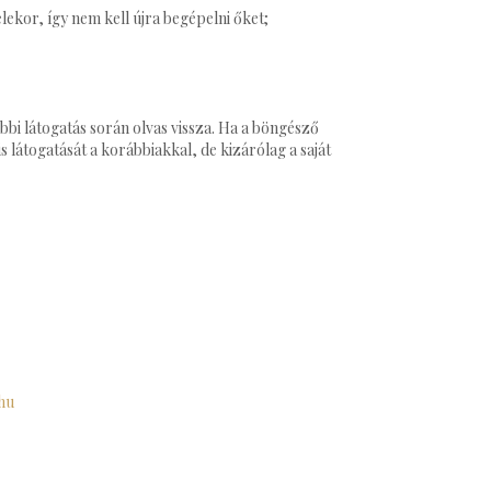
lekor, így nem kell újra begépelni őket;
őbbi látogatás során olvas vissza. Ha a böngésző
s látogatását a korábbiakkal, de kizárólag a saját
=hu