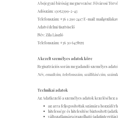
A bejegyző bíróság megnevezése: Fővárosi Törv
Adószám: 13052399-2-43
Telefonszám: +36 1 290 2417 E-mail: mail@zilaka
Adatvédelmi tisztviselő
Név: Zila László
Telefonszám: +36 30 6478555
A kezelt személyes adatok köre
Regisztrációs során megadandó személyes adato
Név, emailcím, telefonszám, szállítási cím, száml
Technikai adatok
Az Adatkezelő a személyes adatok kezeléséhez a s
az arra feljogosítottak számára hozzáférhe
hitelessége és hitelesítése biztosított (adat
változatlansága igazolható (adatintegritás)