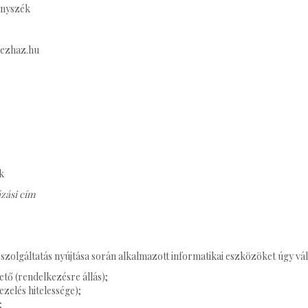
ényszék
vezhaz.hu
k
ázási cím
zolgáltatás nyújtása során alkalmazott informatikai eszközöket úgy vála
tő (rendelkezésre állás);
kezelés hitelessége);
;