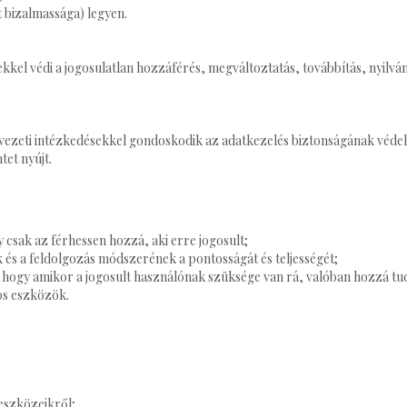
t bizalmassága) legyen.
kkel védi a jogosulatlan hozzáférés, megváltoztatás, továbbítás, nyilvá
rvezeti intézkedésekkel gondoskodik az adatkezelés biztonságának véde
et nyújt.
y csak az férhessen hozzá, aki erre jogosult;
 és a feldolgozás módszerének a pontosságát és teljességét;
, hogy amikor a jogosult használónak szüksége van rá, valóban hozzá tud
os eszközök.
 eszközeikről;