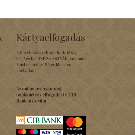
k
Kártyaelfogadás
A Kávéházban elfogadunk: MKB,
OTP és KH SZÉP KÁRTYÁK, valamint
Mastercard, VISA és Maestro
kártyákat.
Az online (webshopos)
bankkártyás elfogadást a CIB
Bank biztosítja.