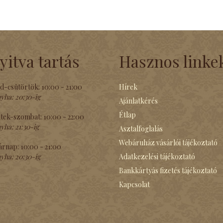
yitva tartás
Hasznos linke
d-csütörtök:
10:00 - 21:00
Hírek
yha:
20:30-ig
Ajánlatkérés
Étlap
tek-szombat:
10:00 - 22:00
yha:
21:30-ig
Asztalfoglalás
Webáruház vásárlói tájékoztató
árnap:
10:00 - 21:00
yha:
20:30-ig
Adatkezelési tájékoztató
Bankkártyás fizetés tájékoztató
Kapcsolat