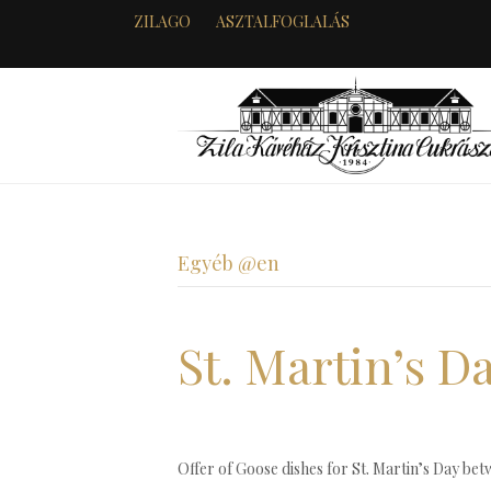
ZILAGO
ASZTALFOGLALÁS
Egyéb @en
St. Martin’s D
Offer of Goose dishes for St. Martin’s Day bet