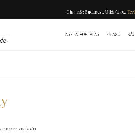
Cím: 1183 Budapest, Üllői út 452.
Tér
ASZTALFOGLALÁS
ZILAGO
KÁV
ay
ween 11/11 and 20/11