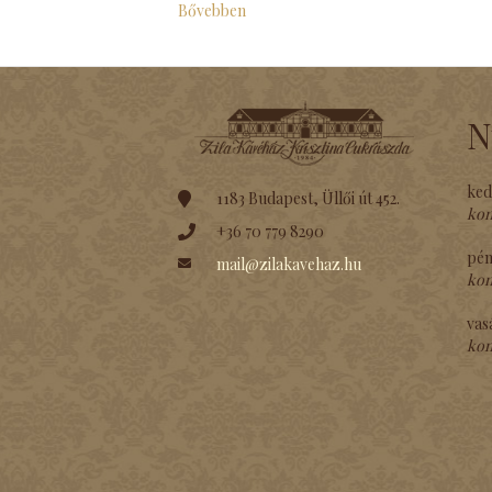
Bővebben
N
ked
1183 Budapest, Üllői út 452.
kon
+36 70 779 8290
pén
mail@zilakavehaz.hu
kon
vas
kon