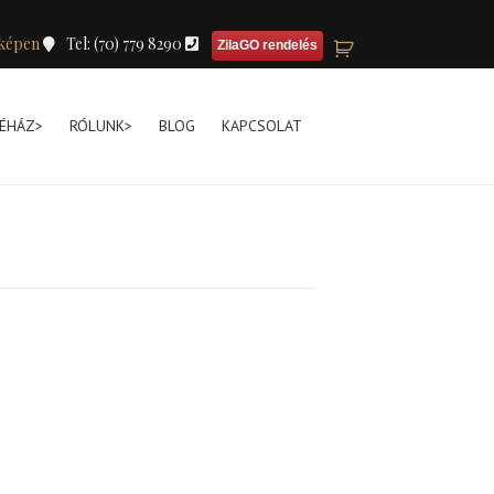
képen
Tel: (70) 779 8290
ZilaGO rendelés
ÉHÁZ>
RÓLUNK>
BLOG
KAPCSOLAT