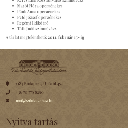
Keres Emil Kossuth-díjas színművész
Marót Nóra operaénekes
Pánti Anna operaénekes
Pető József operaénekes
Regényi Ildikó író
Tóth Judit színművész
A tárlat megtekinthető:
2012. február 15- ig
1183 Budapest, Üllői út 452.
+36 70 779 8290
mail@zilakavehaz.hu
Nyitva tartás