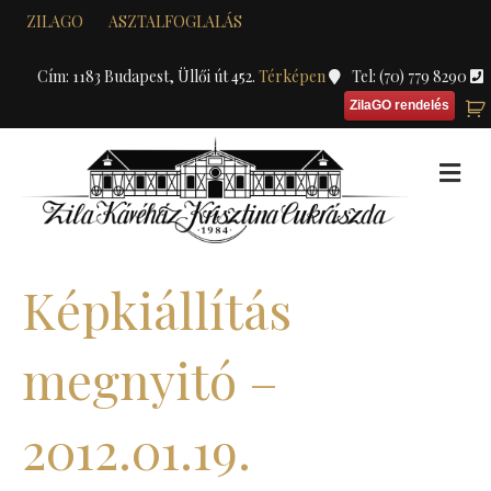
ZILAGO
ASZTALFOGLALÁS
Cím: 1183 Budapest, Üllői út 452.
Térképen
Tel: (70) 779 8290
ZilaGO rendelés
M
Képkiállítás
megnyitó –
2012.01.19.