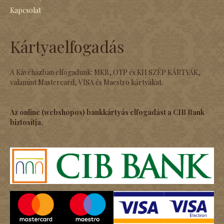
Kapcsolat
Kártyaelfogadás
A Kávéházban elfogadunk: MKB, OTP és KH SZÉP KÁRTYÁK,
valamint Mastercard, VISA és Maestro kártyákat.
Az online (webshopos) bankkártyás elfogadást a CIB Bank
biztosítja.