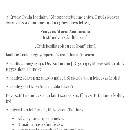
A Krúdy Gyula Irodalmi Kör szeretettel meghívja Önt és kedves
barátait
2012. január 19-én 17 órai kezdettel
,
Fenyves Mária Annunziata
festőművész,költő és író
„Emlékcsillagok sugarában” című
kiállításának megnyitójára, és irodalmi műsorára.
A kiállítást megnyitja:
Dr. Kollmann J. György
, Művészetbarátok
Egyesülete alelnöke
A rendezvényen az alkotó műveiből akciós áron lehet vásárolni!
A vendégeket köszönti: ifj. Zila László
Bevezetőt mond, és a tárlatot szervezte: fényesi Tóth János költő,
író
A műsorban fellépnek, ill. közreműködnek:
Búváry Lívia operaénekes
Dunai Tamás színművész