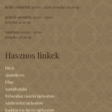
kedd-csütörtök:
10:00 - 21:00
konyha:
20:30-ig
péntek-szombat:
10:00 - 22:00
konyha:
21:30-ig
vasárnap:
10:00 - 21:00
konyha:
20:30-ig
Hasznos linkek
Hírek
Ajánlatkérés
Étlap
Asztalfoglalás
Webáruház vásárlói tájékoztató
Adatkezelési tájékoztató
Bankkártyás fizetés tájékoztató