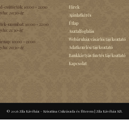
d-csütörtök:
10:00 - 21:00
Hírek
yha:
20:30-ig
Ajánlatkérés
Étlap
tek-szombat:
10:00 - 22:00
yha:
21:30-ig
Asztalfoglalás
Webáruház vásárlói tájékoztató
árnap:
10:00 - 21:00
yha:
20:30-ig
Adatkezelési tájékoztató
Bankkártyás fizetés tájékoztató
Kapcsolat
© 2026 Zila Kávéház – Krisztina Cukrászda és Étterem
|
Zila Kávéház Kft.