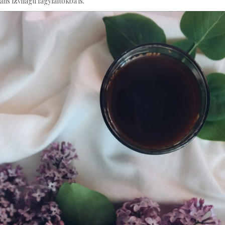
ns ízvilágú fagylaltokba is.