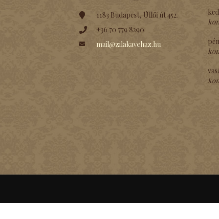
ked
1183 Budapest, Üllői út 452.
kon
+36 70 779 8290
pén
mail@zilakavehaz.hu
kon
vas
kon