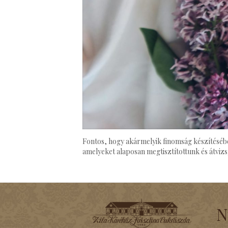
Fontos, hogy akármelyik finomság készítésébe
amelyeket alaposan megtisztítottunk és átviz
N