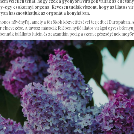
 nem véletlen tehát, hogy ezek a gyönyörű virágok váltak az édesa
y-egy csokornyi orgona. Kevesen tudják viszont, hogy az illatos vi
gyan hasznosíthatjuk az orgonát a konyhában.
honos növényfaj, amely a törökök közvetítésével terjedt el Európában.
ar elnevezése. A tavasz második felében nyíló illatos virágai egyes bőrny
 bennük található lutein és zeaxanthin pedig a szem egészségének megőr