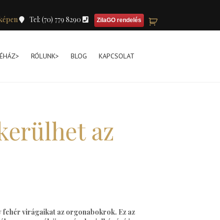
képen
Tel: (70) 779 8290
ZilaGO rendelés
ÉHÁZ>
RÓLUNK>
BLOG
KAPCSOLAT
kerülhet az
gy fehér virágaikat az orgonabokrok. Ez az