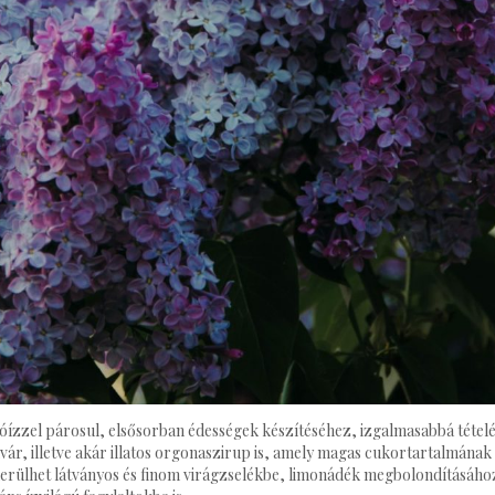
óízzel párosul, elsősorban édességek készítéséhez, izgalmasabbá tételéh
ár, illetve akár illatos orgonaszirup is, amely magas cukortartalmának
ekerülhet látványos és finom virágzselékbe, limonádék megbolondításáho