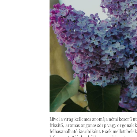
Mivel a virág kellemes aromája némi keserű ut
frissítő, aromás orgonaszörp vagy orgonalekv
felhasználható ízesítőként. Ezek mellett bel