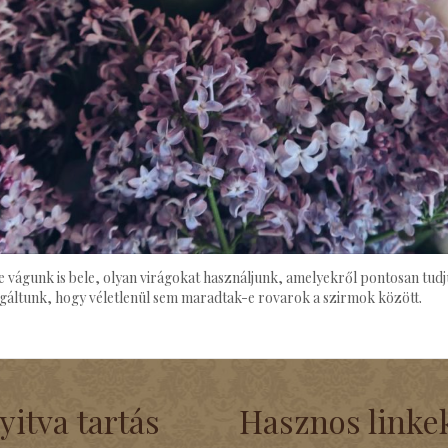
 vágunk is bele, olyan virágokat használjunk, amelyekről pontosan tudj
sgáltunk, hogy véletlenül sem maradtak-e rovarok a szirmok között.
yitva tartás
Hasznos linke