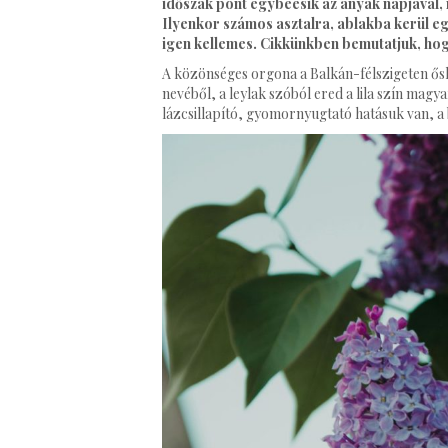
időszak pont egybeesik az anyák napjával,
Ilyenkor számos asztalra, ablakba kerül eg
igen kellemes. Cikkünkben bemutatjuk, ho
A közönséges orgona a Balkán-félszigeten ős
nevéből, a leylak szóból ered a lila szín magy
lázcsillapító, gyomornyugtató hatásuk van, a