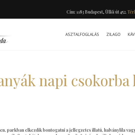
Cím: 1183 Budapest, Üllői út 452.
Tér
ASZTALFOGLALÁS
ZILAGO
KÁV
anyák napi csokorba 
en, parkban elkezdik bontogatni a jellegzetes illatú, halványlila va