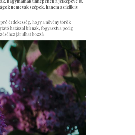
nyák, nagymamák ünnepének a jelképévé is.
rágok nemcsak szépek, hanem az ízük is
 Apró érdekesség, hogy a növény török
ugtató hatással bírnak, fogyasztva pedig
zéséhez járulhat hozzá.