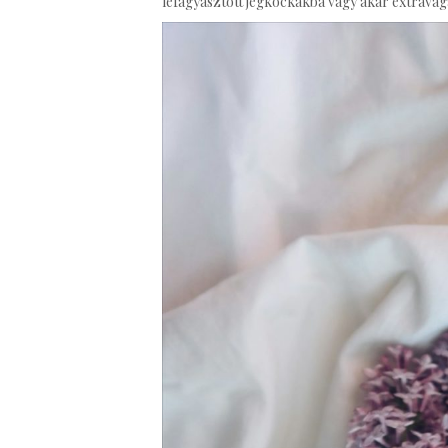
lefagyasztott jégkockákba vagy akár extravagá