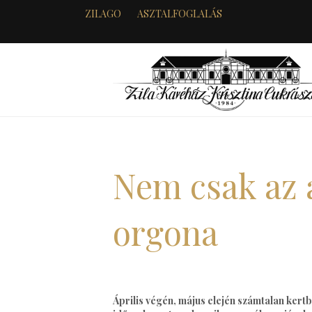
ZILAGO
ASZTALFOGLALÁS
Nem csak az 
orgona
Április végén, május elején számtalan kertb