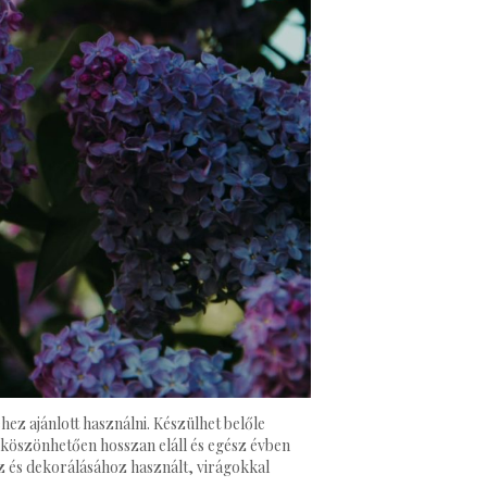
ez ajánlott használni. Készülhet belőle
 köszönhetően hosszan eláll és egész évben
z és dekorálásához használt, virágokkal