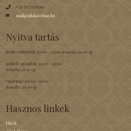
+36 70 779 8290
mail@zilakavehaz.hu
Nyitva tartás
kedd-csütörtök:
10:00 - 21:00
konyha:
20:30-ig
péntek-szombat:
10:00 - 22:00
konyha:
21:30-ig
vasárnap:
10:00 - 21:00
konyha:
20:30-ig
Hasznos linkek
Hírek