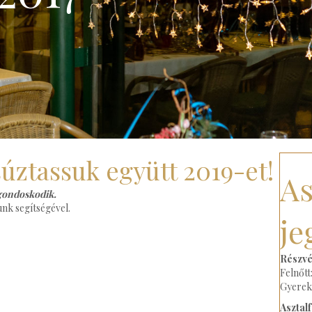
súztassuk együtt 2019-et!
As
 gondoskodik.
nk segítségével.
je
Részvét
Felnőtt
Gyerek:
Asztal