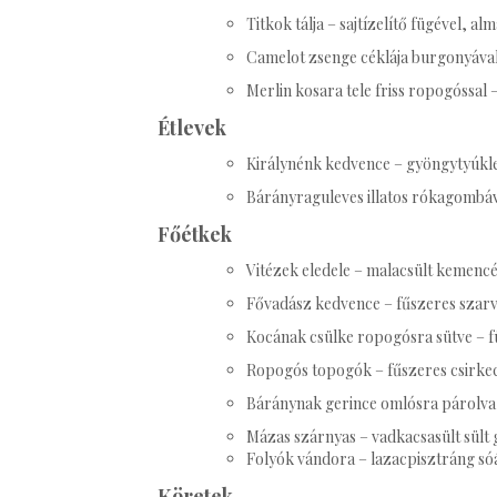
Titkok tálja – sajtízelítő fügével, alm
Camelot zsenge céklája burgonyáva
Merlin kosara tele friss ropogóssa
Étlevek
Királynénk kedvence – gyöngytyúkle
Bárányraguleves illatos rókagombá
Főétkek
Vitézek eledele – malacsült kemenc
Fővadász kedvence – fűszeres szarv
Kocának csülke ropogósra sütve – fü
Ropogós topogók – fűszeres csirke
Báránynak gerince omlósra párolva
Mázas szárnyas – vadkacsasült sült
Folyók vándora – lazacpisztráng só
Köretek