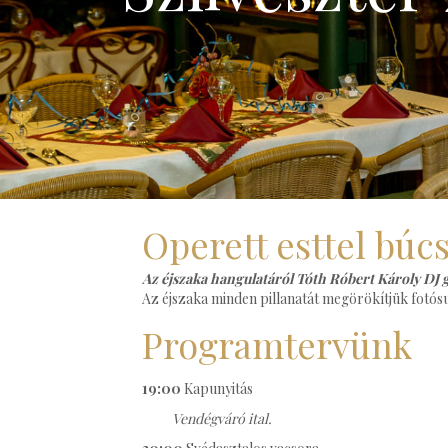
Operett esttel búc
Az éjszaka hangulatáról Tóth Róbert Károly DJ
Az éjszaka minden pillanatát megörökítjük fotósu
Programtervünk
19:00
Kapunyitás
Vendégváró ital.