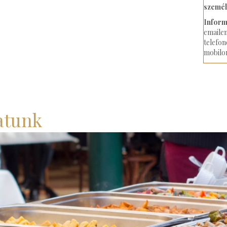
személ
Inform
emaile
telefon
mobilon
atunk