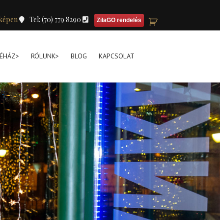
képen
Tel: (70) 779 8290
ZilaGO rendelés
ÉHÁZ>
RÓLUNK>
BLOG
KAPCSOLAT