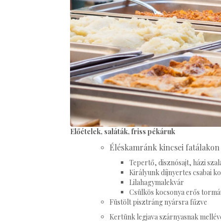
Előételek, saláták, friss pékáruk
Éléskamránk kincsei fatálakon 
Tepertő, disznósajt, házi sza
Királyunk díjnyertes csabai k
Lilahagymalekvár
Csülkös kocsonya erős tormá
Füstölt pisztráng nyársra fűzve
Kertünk legjava szárnyasnak mellév