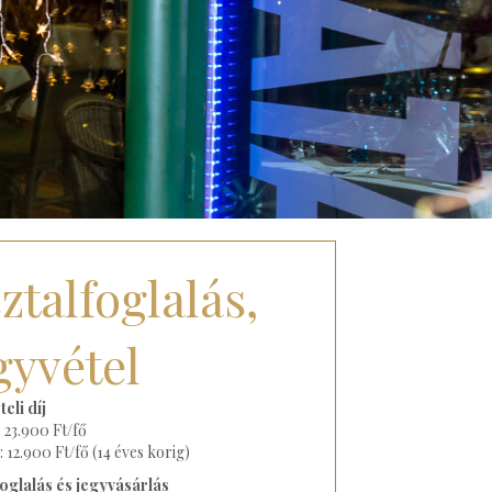
ztalfoglalás,
gyvétel
eli díj
: 23.900 Ft/fő
 12.900 Ft/fő (14 éves korig)
foglalás és jegyvásárlás