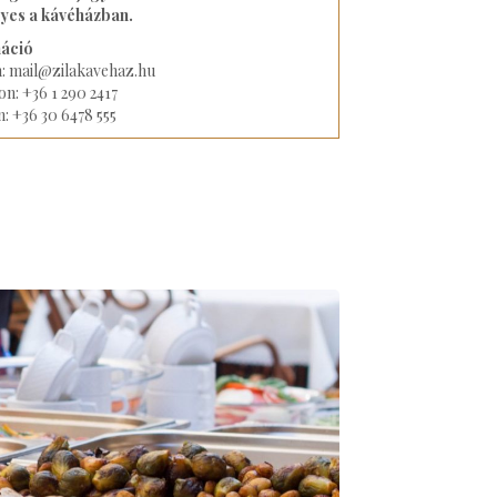
yes a kávéházban.
áció
n: mail@zilakavehaz.hu
on: +36 1 290 2417
: +36 30 6478 555