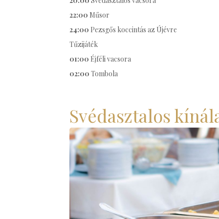
20:00
Svédasztalos vacsora
22:00
Műsor
24:00
Pezsgős koccintás az Újévre
Tűzijáték
01:00
Éjféli vacsora
02:00
Tombola
Svédasztalos kínál