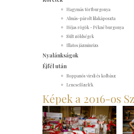
Hagymás törtburgonya
Almás-párolt lilakáposzta
Héjas rögök - Pékné burgonya
Sült zöldségek
Illatos jázminrizs
Nyalánkságok
Éjfél után
Roppanós virsli és kolbász
Lencsefőzelék
Képek a 2016-os Sz