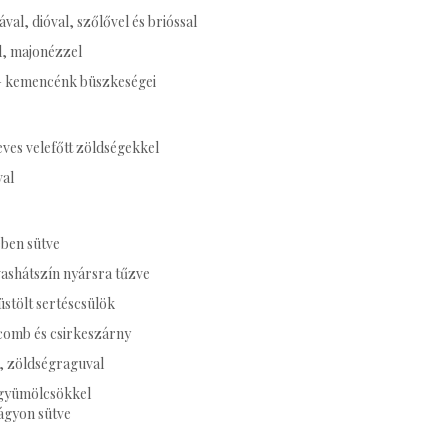
ával, dióval, szőlővel és brióssal
l, majonézzel
l – kemencénk büszkeségei
ves velefőtt zöldségekkel
val
ében sütve
ashátszín nyársra tűzve
stölt sertéscsülök
comb és csirkeszárny
, zöldségraguval
 gyümölcsökkel
ágyon sütve