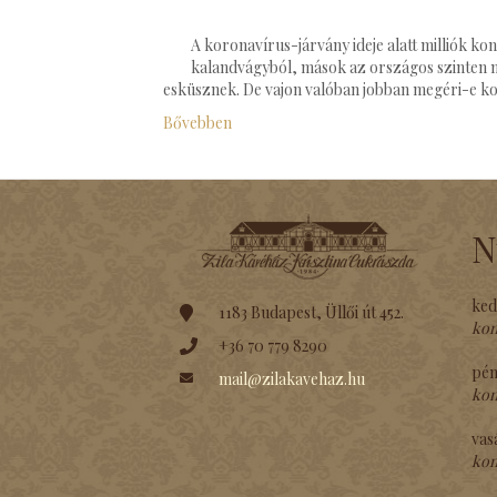
A koronavírus-járvány ideje alatt milliók k
kalandvágyból, mások az országos szinten mu
esküsznek. De vajon valóban jobban megéri-e kov
Bővebben
N
ked
1183 Budapest, Üllői út 452.
kon
+36 70 779 8290
pén
mail@zilakavehaz.hu
kon
vas
kon