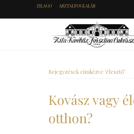
ZILAGO
ASZTALFOGLALÁS
Bejegyzések címkézve ‘élesztő’
Kovász vagy él
otthon?