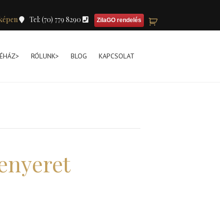
képen
Tel: (70) 779 8290
ZilaGO rendelés
ÉHÁZ>
RÓLUNK>
BLOG
KAPCSOLAT
enyeret