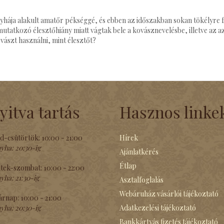
onyhája alakult amatőr pékséggé, és ebben az időszakban sokan tökélyre f
tatkozó élesztőhiány miatt vágtak bele a kovásznevelésbe, illetve az az
ászt használni, mint élesztőt?
yitva tartás
Hasznos linke
d-csütörtök:
10:00 - 21:00
Hírek
yha:
20:30-ig
Ajánlatkérés
Étlap
tek-szombat:
10:00 - 22:00
yha:
21:30-ig
Asztalfoglalás
Webáruház vásárlói tájékoztató
árnap:
10:00 - 21:00
yha:
20:30-ig
Adatkezelési tájékoztató
Bankkártyás fizetés tájékoztató