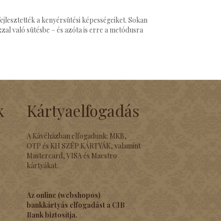
ejlesztették a kenyérsütési képességeiket. Sokan
zal való sütésbe – és azóta is erre a metódusra
k
Kártyaelfogadás
A Kávéházban elfogadunk: MKB,
OTP és KH SZÉP KÁRTYÁK, valamint
Mastercard, VISA és Maestro
kártyákat.
Az online (webshopos)
bankkártyás elfogadást a CIB
Bank biztosítja.