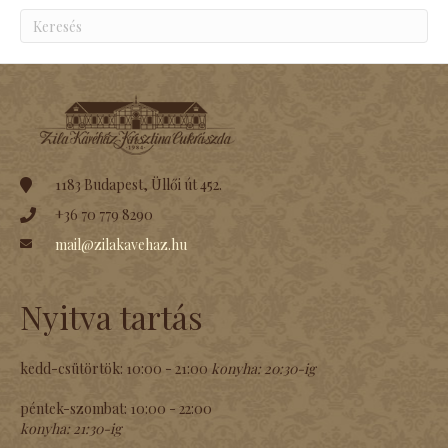
1183 Budapest, Üllői út 452.
+36 70 779 8290
mail@zilakavehaz.hu
Nyitva tartás
kedd-csütörtök:
10:00 - 21:00
konyha:
20:30-ig
péntek-szombat:
10:00 - 22:00
konyha:
21:30-ig