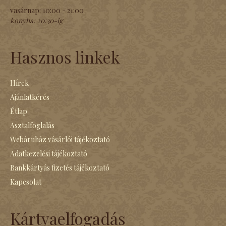
vasárnap:
10:00 - 21:00
konyha:
20:30-ig
Hasznos linkek
Hírek
Ajánlatkérés
Étlap
Asztalfoglalás
Webáruház vásárlói tájékoztató
Adatkezelési tájékoztató
Bankkártyás fizetés tájékoztató
Kapcsolat
Kártyaelfogadás