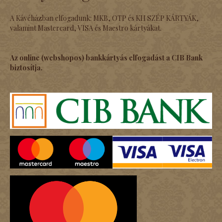
A Kávéházban elfogadunk: MKB, OTP és KH SZÉP KÁRTYÁK,
valamint Mastercard, VISA és Maestro kártyákat.
Az online (webshopos) bankkártyás elfogadást a CIB Bank
biztosítja.