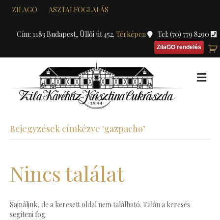
ZILAGO
ASZTALFOGLALÁS
Cím: 1183 Budapest, Üllői út 452.
Térképen
Tel: (70) 779 8290
ZilaGO rendelés
M
Bejegyzések címkézve ‘gazpacho’
Nincs találat
Sajnáljuk, de a keresett oldal nem található. Talán a keresés
segíteni fog.