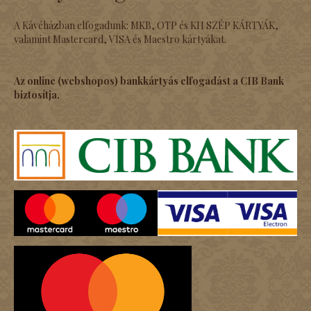
A Kávéházban elfogadunk: MKB, OTP és KH SZÉP KÁRTYÁK,
valamint Mastercard, VISA és Maestro kártyákat.
Az online (webshopos) bankkártyás elfogadást a CIB Bank
biztosítja.