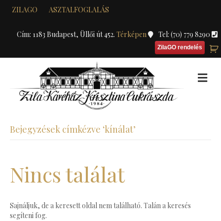
ZILAGO
ASZTALFOGLALÁS
Cím: 1183 Budapest, Üllői út 452.
Térképen
Tel: (70) 779 8290
ZilaGO rendelés
M
Bejegyzések címkézve ‘kínálat’
Nincs találat
Sajnáljuk, de a keresett oldal nem található. Talán a keresés
segíteni fog.