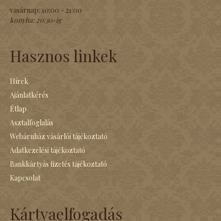
vasárnap:
10:00 - 21:00
konyha:
20:30-ig
Hasznos linkek
Hírek
Ajánlatkérés
Étlap
Asztalfoglalás
Webáruház vásárlói tájékoztató
Adatkezelési tájékoztató
Bankkártyás fizetés tájékoztató
Kapcsolat
Kártyaelfogadás