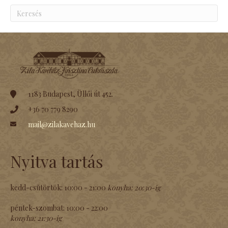
1183 Budapest, Üllői út 452.
+36 70 779 8290
mail@zilakavehaz.hu
Nyitva tartás
kedd-csütörtök:
10:00 - 21:00
konyha:
20:30-ig
péntek-szombat:
10:00 - 22:00
konyha:
21:30-ig