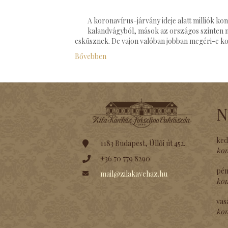
A koronavírus-járvány ideje alatt milliók k
kalandvágyból, mások az országos szinten mu
esküsznek. De vajon valóban jobban megéri-e kov
Bővebben
N
ked
1183 Budapest, Üllői út 452.
kon
+36 70 779 8290
pén
mail@zilakavehaz.hu
kon
vas
kon