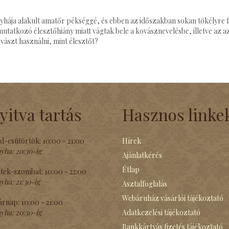
onyhája alakult amatőr pékséggé, és ebben az időszakban sokan tökélyre f
tatkozó élesztőhiány miatt vágtak bele a kovásznevelésbe, illetve az az
ászt használni, mint élesztőt?
yitva tartás
Hasznos linke
d-csütörtök:
10:00 - 21:00
Hírek
yha:
20:30-ig
Ajánlatkérés
Étlap
tek-szombat:
10:00 - 22:00
yha:
21:30-ig
Asztalfoglalás
Webáruház vásárlói tájékoztató
árnap:
10:00 - 21:00
yha:
20:30-ig
Adatkezelési tájékoztató
Bankkártyás fizetés tájékoztató