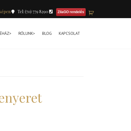
képen
Tel: (70) 779 8290
ZilaGO rendelés
ÉHÁZ>
RÓLUNK>
BLOG
KAPCSOLAT
enyeret