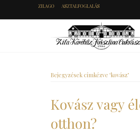
ZILAGO
ASZTALFOGLALÁS
Bejegyzések címkézve ‘kovász’
Kovász vagy él
otthon?