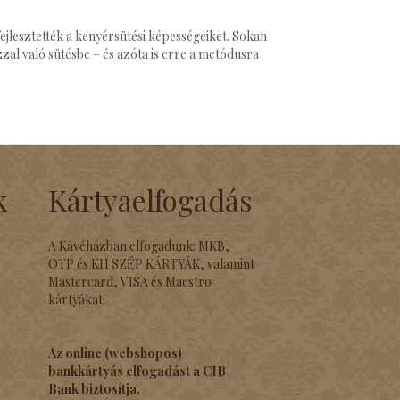
ejlesztették a kenyérsütési képességeiket. Sokan
zal való sütésbe – és azóta is erre a metódusra
k
Kártyaelfogadás
A Kávéházban elfogadunk: MKB,
OTP és KH SZÉP KÁRTYÁK, valamint
Mastercard, VISA és Maestro
kártyákat.
Az online (webshopos)
bankkártyás elfogadást a CIB
Bank biztosítja.