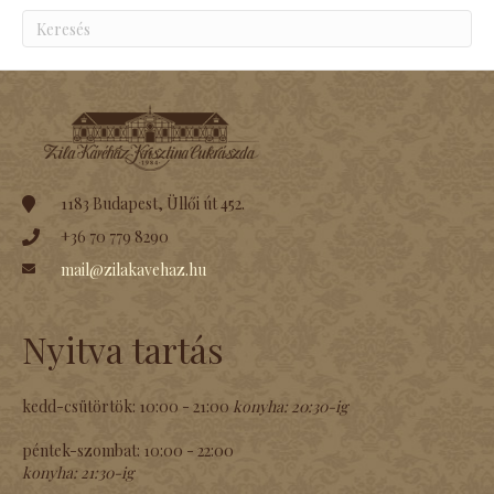
1183 Budapest, Üllői út 452.
+36 70 779 8290
mail@zilakavehaz.hu
Nyitva tartás
kedd-csütörtök:
10:00 - 21:00
konyha:
20:30-ig
péntek-szombat:
10:00 - 22:00
konyha:
21:30-ig