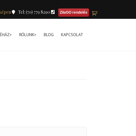
képen
Tel: (70) 779 8290
ZilaGO rendelés
ÉHÁZ>
RÓLUNK>
BLOG
KAPCSOLAT