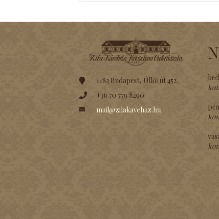
N
ked
1183 Budapest, Üllői út 452.
kon
+36 70 779 8290
pén
mail@zilakavehaz.hu
kon
vas
kon