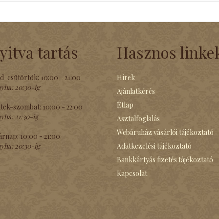
yitva tartás
Hasznos linke
d-csütörtök:
10:00 - 21:00
Hírek
yha:
20:30-ig
Ajánlatkérés
Étlap
tek-szombat:
10:00 - 22:00
yha:
21:30-ig
Asztalfoglalás
Webáruház vásárlói tájékoztató
árnap:
10:00 - 21:00
yha:
20:30-ig
Adatkezelési tájékoztató
Bankkártyás fizetés tájékoztató
Kapcsolat