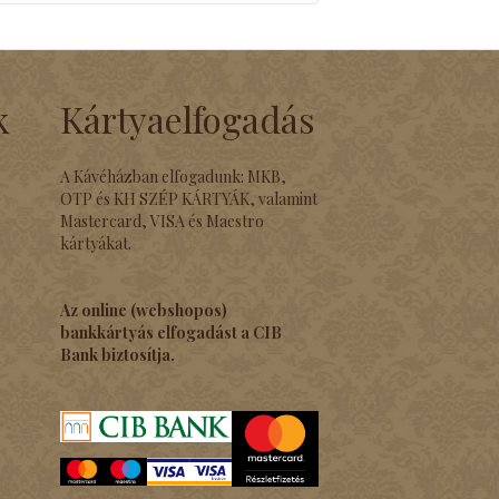
k
Kártyaelfogadás
A Kávéházban elfogadunk: MKB,
OTP és KH SZÉP KÁRTYÁK, valamint
Mastercard, VISA és Maestro
kártyákat.
Az online (webshopos)
bankkártyás elfogadást a CIB
Bank biztosítja.