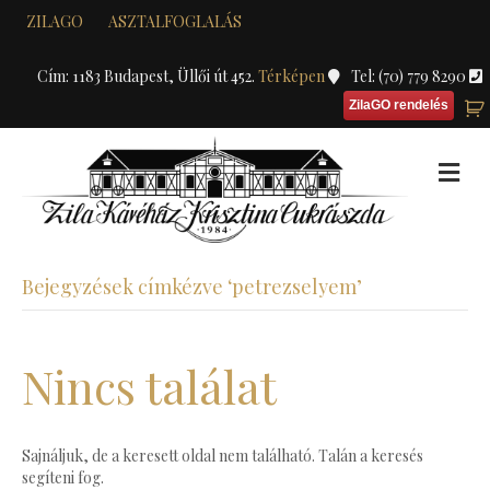
ZILAGO
ASZTALFOGLALÁS
Cím: 1183 Budapest, Üllői út 452.
Térképen
Tel: (70) 779 8290
ZilaGO rendelés
M
Bejegyzések címkézve ‘petrezselyem’
Nincs találat
Sajnáljuk, de a keresett oldal nem található. Talán a keresés
segíteni fog.