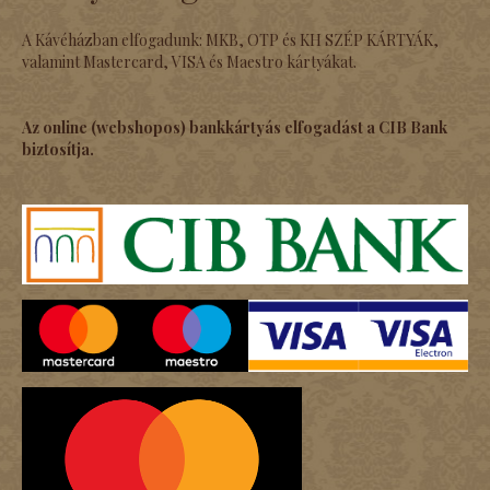
A Kávéházban elfogadunk: MKB, OTP és KH SZÉP KÁRTYÁK,
valamint Mastercard, VISA és Maestro kártyákat.
Az online (webshopos) bankkártyás elfogadást a CIB Bank
biztosítja.