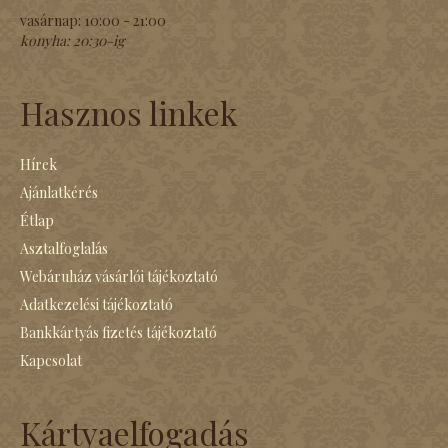
vasárnap:
10:00 - 21:00
konyha:
20:30-ig
Hasznos linkek
Hírek
Ajánlatkérés
Étlap
Asztalfoglalás
Webáruház vásárlói tájékoztató
Adatkezelési tájékoztató
Bankkártyás fizetés tájékoztató
Kapcsolat
Kártyaelfogadás