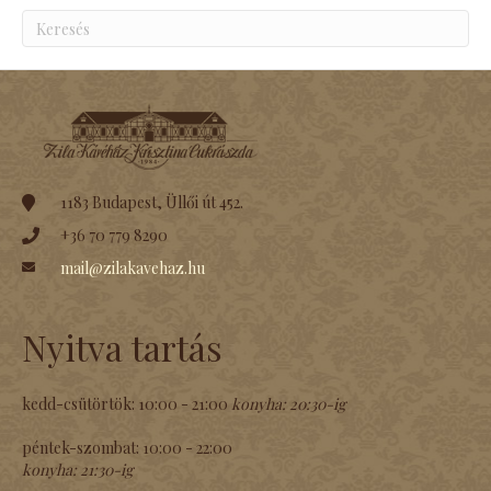
1183 Budapest, Üllői út 452.
+36 70 779 8290
mail@zilakavehaz.hu
Nyitva tartás
kedd-csütörtök:
10:00 - 21:00
konyha:
20:30-ig
péntek-szombat:
10:00 - 22:00
konyha:
21:30-ig