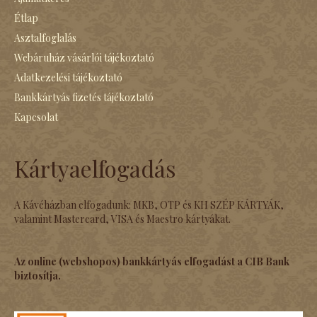
Étlap
Asztalfoglalás
Webáruház vásárlói tájékoztató
Adatkezelési tájékoztató
Bankkártyás fizetés tájékoztató
Kapcsolat
Kártyaelfogadás
A Kávéházban elfogadunk: MKB, OTP és KH SZÉP KÁRTYÁK,
valamint Mastercard, VISA és Maestro kártyákat.
Az online (webshopos) bankkártyás elfogadást a CIB Bank
biztosítja.