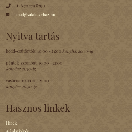
+36 70 779 8290
mail@zilakavehaz.hu
Nyitva tartás
kedd-csütörtök:
10:00 - 21:00
konyha:
20:30-ig
péntek-szombat:
10:00 - 22:00
konyha:
21:30-ig
vasárnap:
10:00 - 21:00
konyha:
20:30-ig
Hasznos linkek
Hírek
Ajánlatkérés