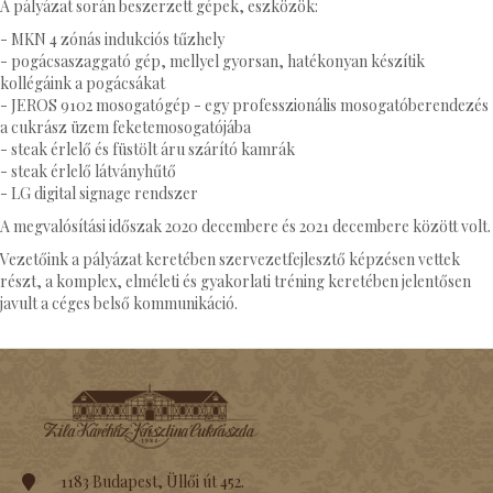
A pályázat során beszerzett gépek, eszközök:
- MKN 4 zónás indukciós tűzhely
- pogácsaszaggató gép, mellyel gyorsan, hatékonyan készítik
kollégáink a pogácsákat
- JEROS 9102 mosogatógép - egy professzionális mosogatóberendezés
a cukrász üzem feketemosogatójába
- steak érlelő és füstölt áru szárító kamrák
- steak érlelő látványhűtő
- LG digital signage rendszer
A megvalósítási időszak 2020 decembere és 2021 decembere között volt.
Vezetőink a pályázat keretében szervezetfejlesztő képzésen vettek
részt, a komplex, elméleti és gyakorlati tréning keretében jelentősen
javult a céges belső kommunikáció.
1183 Budapest, Üllői út 452.