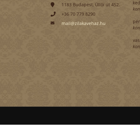
ked
1183 Budapest, Üllői út 452.
kon
+36 70 779 8290
pén
mail@zilakavehaz.hu
kon
vas
kon