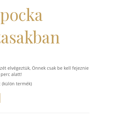
apocka
asakban
zét elvégeztük, Önnek csak be kell fejeznie
perc alatt!
c (külön termék)