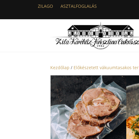
ZILAGO
ASZTALFOGLALÁS
Kezdőlap
/
Előkészetett vákuumtasakos te