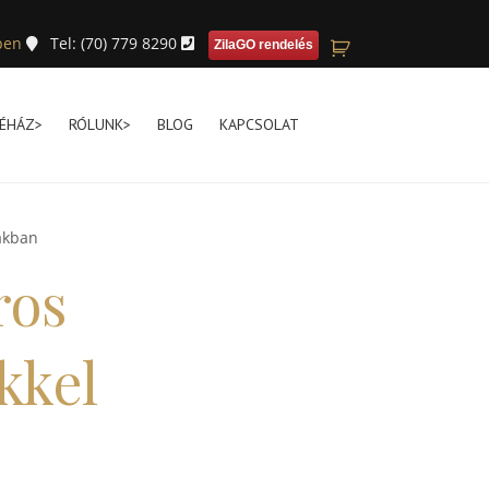
pen
Tel: (70) 779 8290
ZilaGO rendelés
ÉHÁZ>
RÓLUNK>
BLOG
KAPCSOLAT
akban
ros
kkel