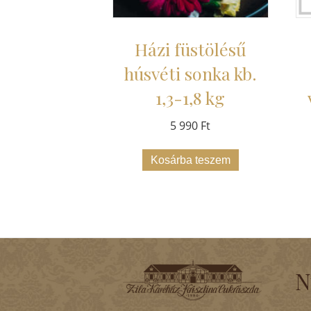
Házi füstölésű
húsvéti sonka kb.
1,3-1,8 kg
5 990
Ft
Kosárba teszem
N