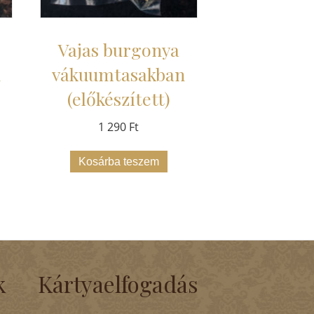
Vajas burgonya
n
vákuumtasakban
(előkészített)
1 290
Ft
Kosárba teszem
k
Kártyaelfogadás