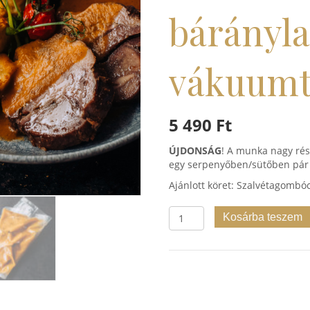
bárányl
vákuumt
5 490
Ft
ÚJDONSÁG
! A munka nagy rés
egy serpenyőben/sütőben pár 
Ajánlott köret: Szalvétagombó
Fehérboros
Kosárba teszem
zöldségekkel
konfitált
báránylapocka
vákuumtasakban
mennyiség