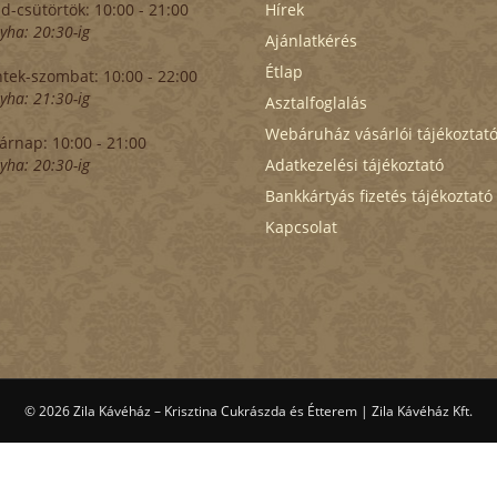
d-csütörtök:
10:00 - 21:00
Hírek
yha:
20:30-ig
Ajánlatkérés
Étlap
tek-szombat:
10:00 - 22:00
yha:
21:30-ig
Asztalfoglalás
Webáruház vásárlói tájékoztat
árnap:
10:00 - 21:00
yha:
20:30-ig
Adatkezelési tájékoztató
Bankkártyás fizetés tájékoztató
Kapcsolat
© 2026 Zila Kávéház – Krisztina Cukrászda és Étterem
|
Zila Kávéház Kft.