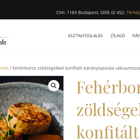
Cím: 1183 Budapest, Üllői út 452.
Térké
ASZTALFOGLALÁS
ZILAGO
KÁV
rmék
/ Fehérboros zöldségekkel konfitált báránylapocka vákuumtas
Fehérbo
zöldsége
konfitált