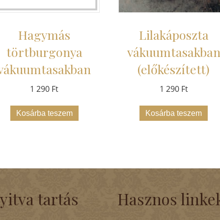
Hagymás
Lilakáposzta
törtburgonya
vákuumtasakba
vákuumtasakban
(előkészített)
1 290
Ft
1 290
Ft
Kosárba teszem
Kosárba teszem
yitva tartás
Hasznos linke